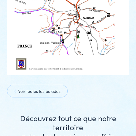
Voir toutes les balades
prev
slide
Découvrez tout ce que notre
next
prev
slide
slide
territoire
next