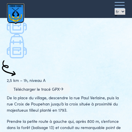
Promenades
Ouvrir/f
La Chaire à prêcher
Photos
le
Clos
Clos
menu
Azimut
2,5 km – 1h, niveau A
Télécharger le tracé GPX
De la place du village, descendre la rue Paul Verlaine, puis la
rue Croix de Poupehan jusqu’à la croix située à proximité du
majestueux tilleul planté en 1793.
Prendre la petite route à gauche qui, après 800 m, s’enfonce
dans la forêt (balisage 13) et conduit au remarquable point de