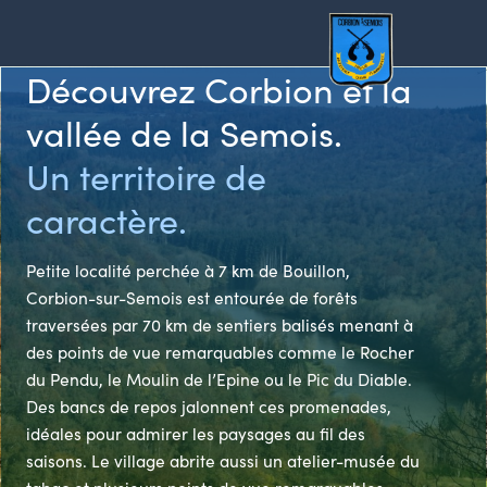
Découvrez Corbion et la
Azimut
vallée de la Semois.
Un territoire de
caractère.
Petite localité perchée à 7 km de Bouillon,
Corbion-sur-Semois est entourée de forêts
traversées par 70 km de sentiers balisés menant à
des points de vue remarquables comme le Rocher
du Pendu, le Moulin de l’Epine ou le Pic du Diable.
Des bancs de repos jalonnent ces promenades,
idéales pour admirer les paysages au fil des
saisons. Le village abrite aussi un atelier-musée du