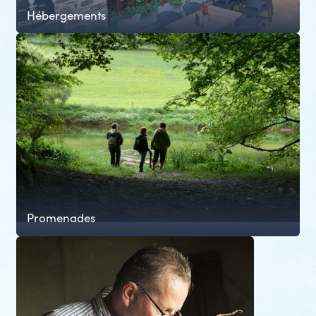
Hébergements
Promenades
prev
slide
next