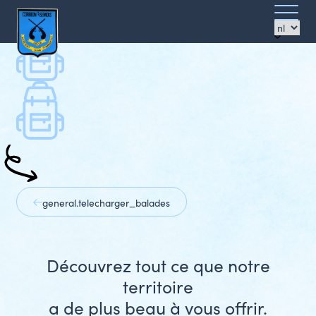
general.promenades
Ouvrir/f
[DE] Sur les pas de Verlaine
[DE] Photos
le
menu
Azimut
general.telecharger_balades
Découvrez tout ce que notre
territoire
a de plus beau à vous offrir.