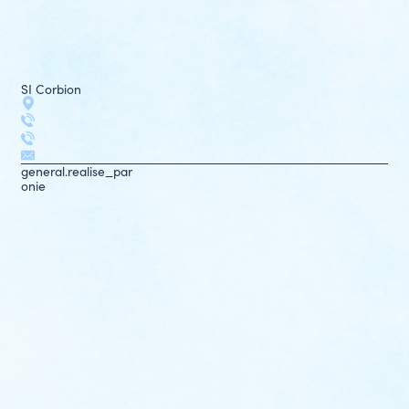
SI Corbion
general.realise_par
onie