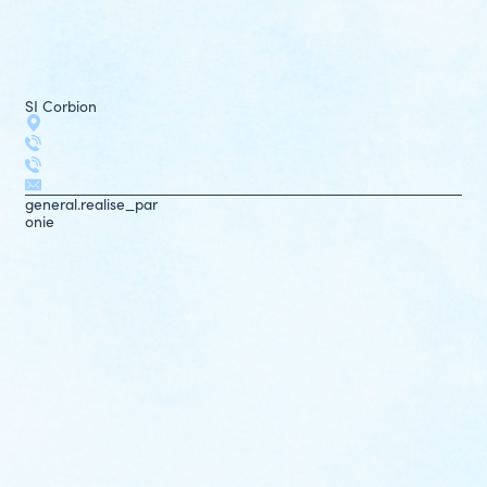
SI Corbion
general.realise_par
onie