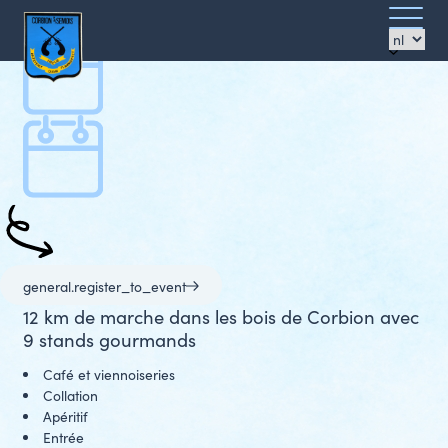
Évènements de la région
Ouvrir/f
[DE] Marche gourmande 2024
[DE] Photos
le
Clos
menu
Azimut
general.register_to_event
12 km de marche dans les bois de Corbion avec
9 stands gourmands
Café et viennoiseries
Collation
Apéritif
Entrée