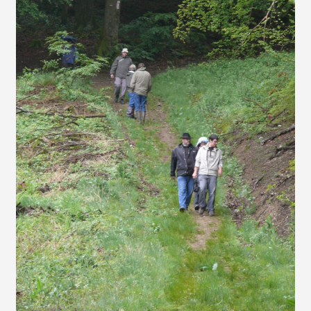
prev
slide
next
slide