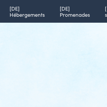
Single page of accommodation
Azimut
[DE] Hôtel des Ardennes ****
[DE]
[DE]
Hébergements
Promenades