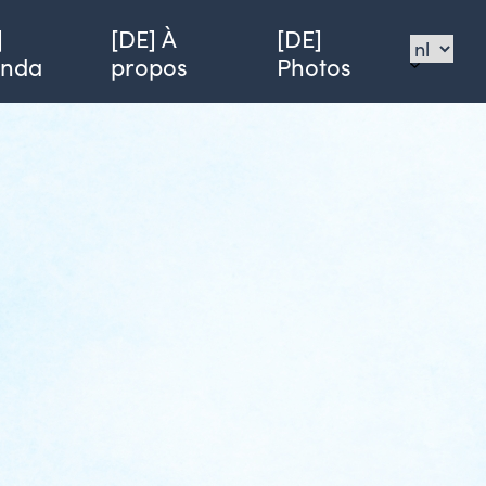
]
[DE] À
[DE]
enda
propos
Photos