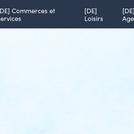
[DE] Commerces et
[DE]
[DE
services
Loisirs
Ag