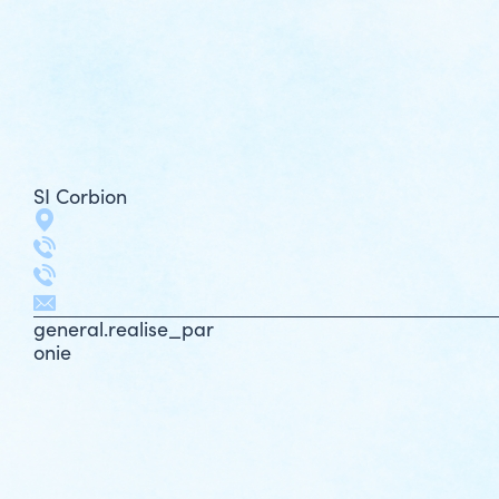
SI Corbion
general.realise_par
onie