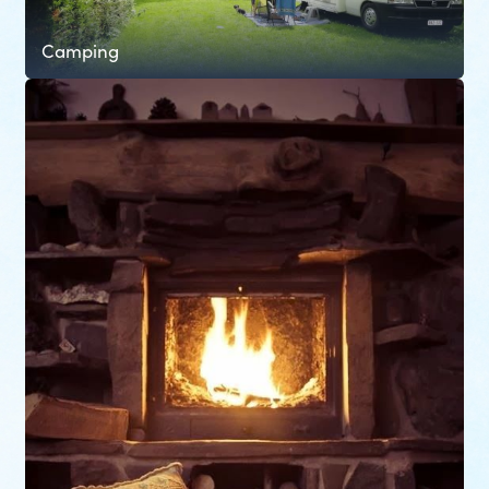
Camping