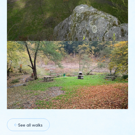
prev
slide
See all walks
next
slide