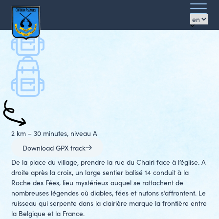
Walks
Ouvrir/f
La roche des fées
Pictures
le
Clos
menu
Azimut
2 km – 30 minutes, niveau A
Download GPX track
De la place du village, prendre la rue du Chairi face à l’église. A
droite après la croix, un large sentier balisé 14 conduit à la
Roche des Fées, lieu mystérieux auquel se rattachent de
nombreuses légendes où diables, fées et nutons s’affrontent. Le
ruisseau qui serpente dans la clairière marque la frontière entre
la Belgique et la France.