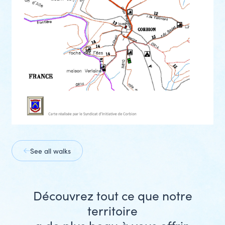
See all walks
prev
slide
next
prev
slide
slide
Découvrez tout ce que notre
next
territoire
slide