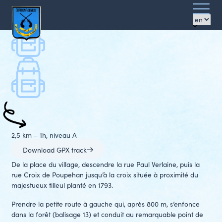
Walks
Ouvrir/f
La Chaire à prêcher
Pictures
le
Clos
Clos
menu
Azimut
2,5 km – 1h, niveau A
Download GPX track
De la place du village, descendre la rue Paul Verlaine, puis la
rue Croix de Poupehan jusqu’à la croix située à proximité du
majestueux tilleul planté en 1793.
Prendre la petite route à gauche qui, après 800 m, s’enfonce
dans la forêt (balisage 13) et conduit au remarquable point de